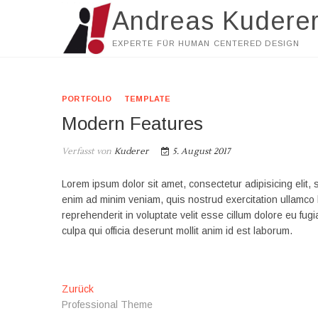
Zu
Andreas Kudere
Inhalten
springen
EXPERTE FÜR HUMAN CENTERED DESIGN
PORTFOLIO
TEMPLATE
Modern Features
Verfasst von
Kuderer
5. August 2017
Lorem ipsum dolor sit amet, consectetur adipisicing elit,
enim ad minim veniam, quis nostrud exercitation ullamco 
reprehenderit in voluptate velit esse cillum dolore eu fugi
culpa qui officia deserunt mollit anim id est laborum.
Beitrags-
Vorheriger
Zurück
Beitrag:
Professional Theme
Navigation