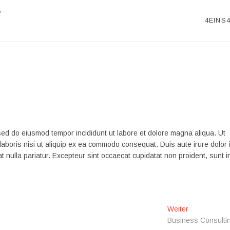
r
4EINS
 sed do eiusmod tempor incididunt ut labore et dolore magna aliqua. Ut
laboris nisi ut aliquip ex ea commodo consequat. Duis aute irure dolor 
at nulla pariatur. Excepteur sint occaecat cupidatat non proident, sunt i
Nächster
Weiter
Beitrag:
Business Consulti