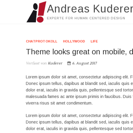
Zu
Andreas Kudere
Inhalten
springen
EXPERTE FÜR HUMAN CENTERED DESIGN
CHATPROTOKOLL
HOLLYWOOD
LIFE
Theme looks great on mobile, d
Verfasst von
Kuderer
6. August 2017
Lorem ipsum dolor sit amet, consectetur adipiscing elit. 
Donec ipsum tellus, dapibus at blandit sed, iaculis quis e
dolor erat, iaculis in gravida quis, pellentesque sed tort
malesuada fames ac ante ipsum primis in faucibus. Duis 
viverra risus sit amet condimentum.
Lorem ipsum dolor sit amet, consectetur adipiscing elit. 
Donec ipsum tellus, dapibus at blandit sed, iaculis quis e
dolor erat, iaculis in gravida quis, pellentesque sed tort